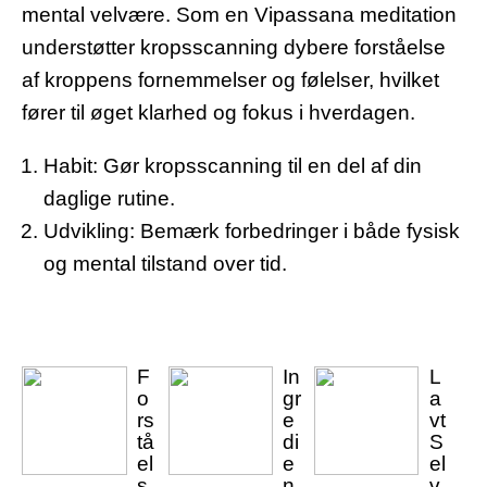
mental velvære. Som en Vipassana meditation
understøtter kropsscanning dybere forståelse
af kroppens fornemmelser og følelser, hvilket
fører til øget klarhed og fokus i hverdagen.
Habit: Gør kropsscanning til en del af din
daglige rutine.
Udvikling: Bemærk forbedringer i både fysisk
og mental tilstand over tid.
F
In
L
o
gr
a
rs
e
vt
tå
di
S
el
e
el
s
n
v