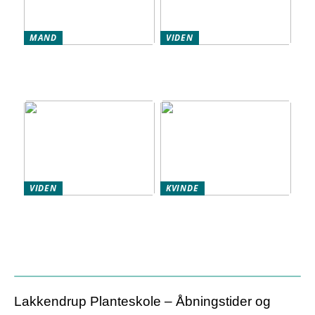
MAND
VIDEN
Stress og
Tre ting du kan forvente
potensproblemer – hvad
af et job som lægevikar i
er sammenhængen?
psykiatri
VIDEN
KVINDE
Ingrediensfilosofi:
Hudens signaler: Når
Sådan vælger du sikker,
ansigtet fortæller, der er
effektiv og bæredygtig
noget galt
hudpleje
Lakkendrup Planteskole – Åbningstider og