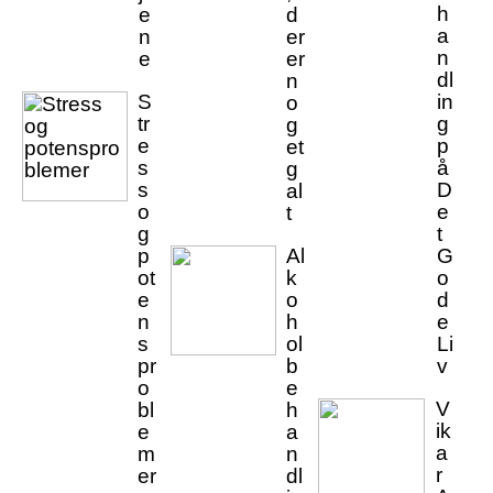
h
e
d
a
n
er
n
e
er
dl
n
S
in
o
tr
g
g
e
p
et
s
å
g
s
D
al
o
e
t
g
t
p
Al
G
ot
k
o
e
o
d
n
h
e
s
ol
Li
pr
b
v
o
e
V
bl
h
ik
e
a
a
m
n
r
er
dl