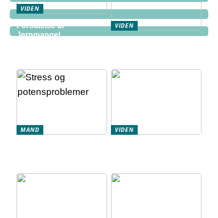
VIDEN
Forståelse af
VIDEN
Jernmangel
Forståelse af
Symptomer: En Guide til
Jernmangel og Dets
Sundhed
Indvirkning på Øjnene
MAND
VIDEN
Stress og
Tre ting du kan forvente
potensproblemer – hvad
af et job som lægevikar i
er sammenhængen?
psykiatri