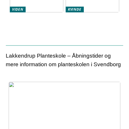
VIDEN
KVINDE
Ingrediensfilosofi:
Hudens signaler: Når
Sådan vælger du sikker,
ansigtet fortæller, der er
effektiv og bæredygtig
noget galt
hudpleje
Lakkendrup Planteskole – Åbningstider og
mere information om planteskolen i Svendborg