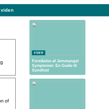
viden
VIDEN
Forståelse af Jernmangel
ng
Symptomer: En Guide til
Sundhed
on of