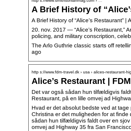
http s://www.smithsonianmag.com › …
A Brief History of “Alice
A Brief History of “Alice’s Restaurant” 
20. nov. 2017 — “Alice’s Restaurant,” A
policing, and military conscription, ce
The Arlo Guthrie classic starts off rete
ago
http s://www.fdm-travel.dk › usa › alices-restaurant-h
Alice’s Restaurant | FDM
Det var også sådan hun tilfældigvis fal
Restaurant, på en lille omvej ad High
Hvad er det absolut bedste ved at tage p
Christina er det muligheden for at find
sådan hun tilfældigvis faldt over en sjo
omvej ad Highway 35 fra San Francisco 