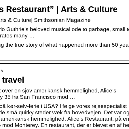
’s Restaurant” | Arts & Culture
| Arts & Culture| Smithsonian Magazine
rlo Guthrie’s beloved musical ode to garbage, small 
lebrates many …
lling the true story of what happened more than 50 yea
igh…
 travel
dt over en sjov amerikansk hemmelighed, Alice’s
way 35 fra San Francisco mod …
å kør-selv-ferie i USA? I følge vores rejsespecialist
e de små quirky steder væk fra hovedvejen. Det var o
v amerikansk hemmelighed, Alice’s Restaurant, på en l
mod Monterey. En restaurant, der er blevet en af h