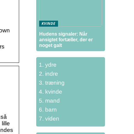
KVINDE
town
Hudens signaler: Når
ansigtet fortæller, der er
noget galt
rs
ydre
indre
træning
kvinde
mand
barn
gså
viden
ille
endes