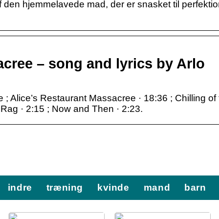
af den hjemmelavede mad, der er snasket til perfektio
cree – song and lyrics by Arlo
; Alice’s Restaurant Massacree · 18:36 ; Chilling of
Rag · 2:15 ; Now and Then · 2:23.
indre
træning
kvinde
mand
barn