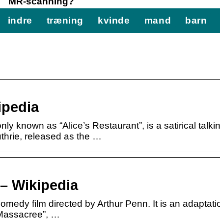
MR-scanning?
indre
træning
kvinde
mand
barn
ipedia
y known as “Alice’s Restaurant”, is a satirical talki
thrie, released as the …
 – Wikipedia
medy film directed by Arthur Penn. It is an adaptati
 Massacree”, …