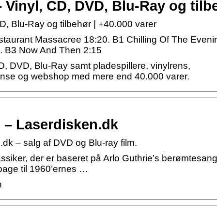
– Vinyl, CD, DVD, Blu-Ray og tilb
D, Blu-Ray og tilbehør | +40.000 varer
estaurant Massacree 18:20. B1 Chilling Of The Eveni
0. B3 Now And Then 2:15
CD, DVD, Blu-Ray samt pladespillere, vinylrens,
ense og webshop med mere end 40.000 varer.
) – Laserdisken.dk
dk – salg af DVD og Blu-ray film.
assiker, der er baseret på Arlo Guthrie’s berømtesang
bage til 1960’ernes …
n